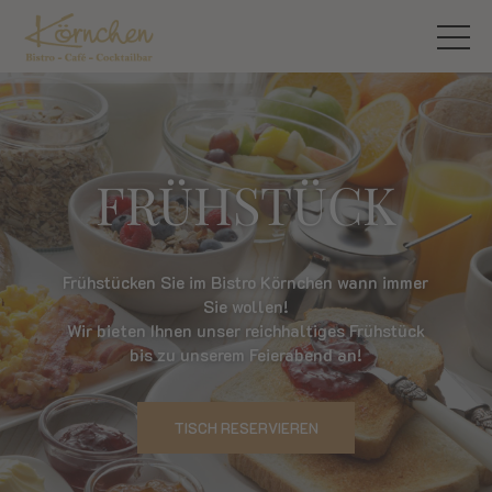
FRÜHSTÜCK
Frühstücken Sie im Bistro Körnchen wann immer
Sie wollen!
Wir bieten Ihnen unser reichhaltiges Frühstück
bis zu unserem Feierabend an!
TISCH RESERVIEREN