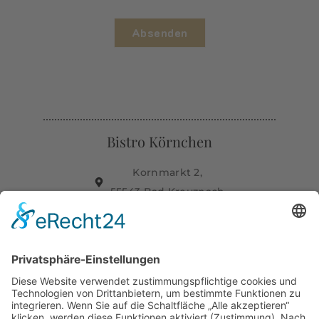
Absenden
Alternative:
Bistro Körnchen
Kornmarkt 2,
55543 Bad Kreuznach
0671 - 92 06 43 50
info@bistro-koernchen.de
Öffnungszeiten
So - Do: 08 - 01 Uhr